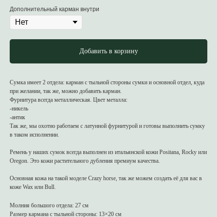
Дополнительный карман внутри
Добавить в корзину
Сумка имеет 2 отдела: карман с тыльной стороны сумки и основной отдел, куда
при желании, так же, можно добавить карман.
Фурнитура всегда металлическая. Цвет металла:
-никель
-антик
Так же, мы охотно работаем с латунной фурнитурой и готовы выполнить сумку
в таком исполнении.
Ремень у наших сумок всегда выполнен из итальянской кожи Positana, Rocky или
Oregon. Это кожи растительного дубления премиум качества.
Основная кожа на такой моделе Crazy horse, так же можем создать её для вас в
коже Wax или Bull.
Молния большого отдела: 27 см
Размер кармана с тыльной стороны: 13×20 см