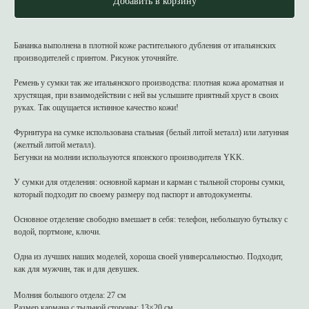
Добавить в корзину
Бананка выполнена в плотной коже растительного дубления от итальянских
производителей с принтом. Рисунок уточняйте.
Ремень у сумки так же итальянского производства: плотная кожа ароматная и
хрустящая, при взаимодействии с ней вы услышите приятный хруст в своих
руках. Так ощущается истинное качество кожи!
Фурнитура на сумке использована стальная (белый литой металл) или латунная
(желтый литой металл).
Бегунки на молнии используются японского производителя YKK.
У сумки для отделения: основной карман и карман с тыльной стороны сумки,
который подходит по своему размеру под паспорт и автодокументы.
Основное отделение свободно вмешает в себя: телефон, небольшую бутылку с
водой, портмоне, ключи.
Одна из лучших наших моделей, хороша своей универсальностью. Подходит,
как для мужчин, так и для девушек.
Молния большого отдела: 27 см
Размер кармана с тыльной стороны: 13×20 см